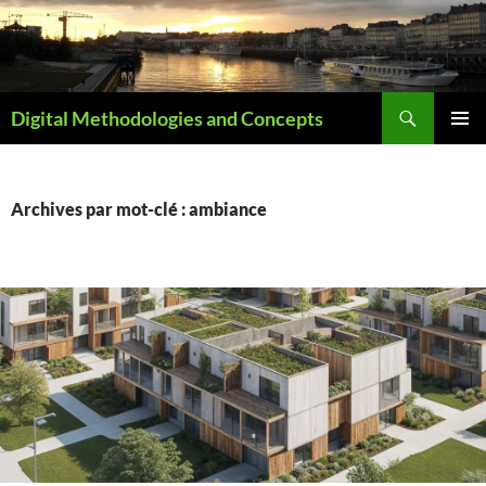
Aller
au
contenu
Recherche
Digital Methodologies and Concepts
MENU
PRINCI
Archives par mot-clé : ambiance