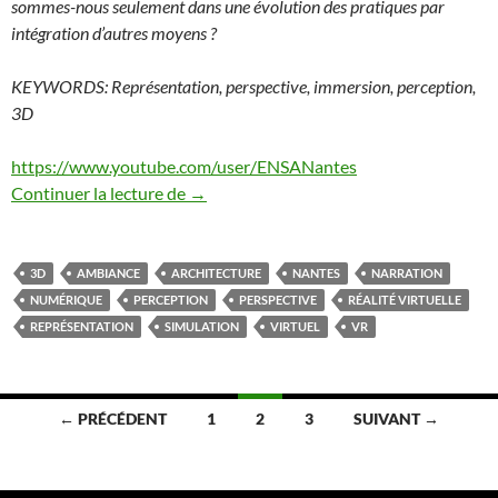
sommes-nous seulement dans une évolution des pratiques par
intégration d’autres moyens ?
KEYWORDS: Représentation, perspective, immersion, perception,
3D
https://www.youtube.com/user/ENSANantes
Conception narrative
Continuer la lecture de
→
3D
AMBIANCE
ARCHITECTURE
NANTES
NARRATION
NUMÉRIQUE
PERCEPTION
PERSPECTIVE
RÉALITÉ VIRTUELLE
REPRÉSENTATION
SIMULATION
VIRTUEL
VR
Navigation
← PRÉCÉDENT
1
2
3
SUIVANT →
des
articles