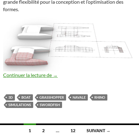
grande flexibilité pour la conception et l’optimisation des
formes.
Grasshopper – Swordfish tutorial – 02
Continuer la lecture de
→
3D
BOAT
GRASSHOPPER
NAVALE
RHINO
SIMULATIONS
SWORDFISH
Navigation
1
2
…
12
SUIVANT →