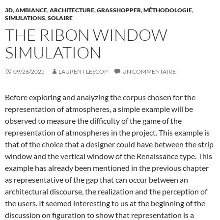
3D
,
AMBIANCE
,
ARCHITECTURE
,
GRASSHOPPER
,
MÉTHODOLOGIE
,
SIMULATIONS
,
SOLAIRE
THE RIBON WINDOW
SIMULATION
09/26/2025
LAURENT LESCOP
UN COMMENTAIRE
Before exploring and analyzing the corpus chosen for the
representation of atmospheres, a simple example will be
observed to measure the difficulty of the game of the
representation of atmospheres in the project. This example is
that of the choice that a designer could have between the strip
window and the vertical window of the Renaissance type. This
example has already been mentioned in the previous chapter
as representative of the gap that can occur between an
architectural discourse, the realization and the perception of
the users. It seemed interesting to us at the beginning of the
discussion on figuration to show that representation is a