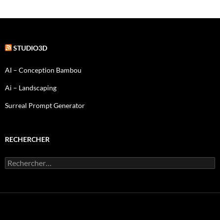
des
articles
STUDIO3D
AI – Conception Bambou
Ai – Landscaping
Surreal Prompt Generator
RECHERCHER
Rechercher :