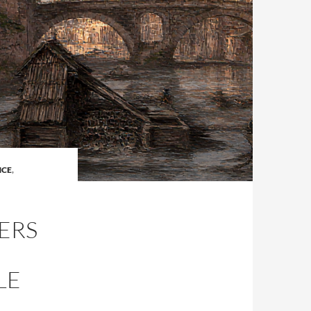
NCE
,
VERS
LE