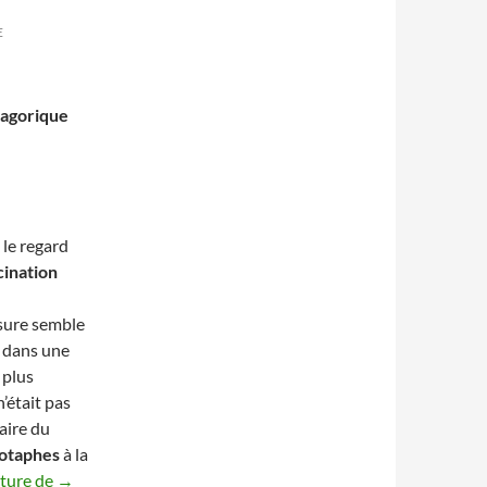
E
magorique
 le regard
cination
sure semble
s dans une
 plus
’était pas
aire du
otaphes
à la
L’Ombre du Géant : 4 Révélations sur l’Univers Fantasma
cture de
→