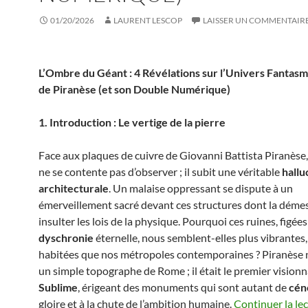
01/20/2026
LAURENT LESCOP
LAISSER UN COMMENTAIR
L’Ombre du Géant : 4 Révélations sur l’Univers Fantas
de Piranèse (et son Double Numérique)
1. Introduction : Le vertige de la pierre
Face aux plaques de cuivre de Giovanni Battista Piranèse,
ne se contente pas d’observer ; il subit une véritable
hallu
architecturale
. Un malaise oppressant se dispute à un
émerveillement sacré devant ces structures dont la déme
insulter les lois de la physique. Pourquoi ces ruines, figée
dyschronie
éternelle, nous semblent-elles plus vibrantes,
habitées que nos métropoles contemporaines ? Piranèse n
un simple topographe de Rome ; il était le premier visionn
Sublime
, érigeant des monuments qui sont autant de
cén
gloire et à la chute de l’ambition humaine.
Continuer la le