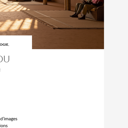
OGIE
,
OU
E
 d’images
ions