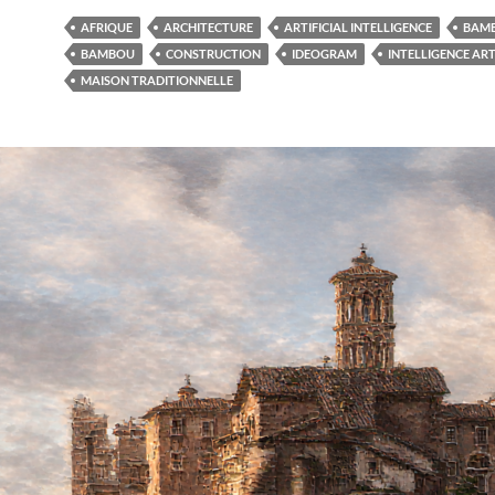
AFRIQUE
ARCHITECTURE
ARTIFICIAL INTELLIGENCE
BAM
BAMBOU
CONSTRUCTION
IDEOGRAM
INTELLIGENCE ART
MAISON TRADITIONNELLE