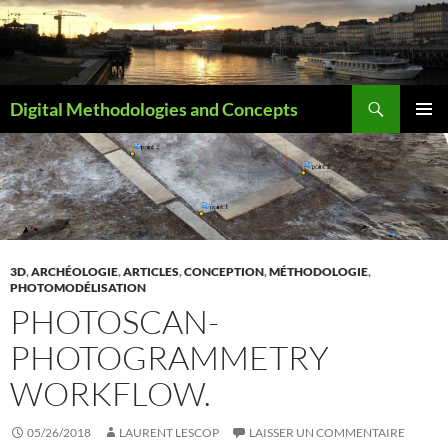
Aller
au
contenu
Recherche
Digital Methodologies and Concepts
MENU
PRINCI
3D
,
ARCHÉOLOGIE
,
ARTICLES
,
CONCEPTION
,
MÉTHODOLOGIE
,
PHOTOMODÉLISATION
PHOTOSCAN-
PHOTOGRAMMETRY
WORKFLOW.
05/26/2018
LAURENT LESCOP
LAISSER UN COMMENTAIRE