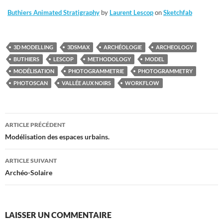
Buthiers Animated Stratigraphy
by
Laurent Lescop
on
Sketchfab
3D MODELLING
3DSMAX
ARCHÉOLOGIE
ARCHEOLOGY
BUTHIERS
LESCOP
METHODOLOGY
MODEL
MODÉLISATION
PHOTOGRAMMETRIE
PHOTOGRAMMETRY
PHOTOSCAN
VALLÉE AUX NOIRS
WORKFLOW
Navigation
ARTICLE PRÉCÉDENT
des
Modélisation des espaces urbains.
articles
ARTICLE SUIVANT
Archéo-Solaire
LAISSER UN COMMENTAIRE