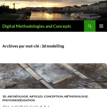
Aller
au
contenu
Recherche
Digital Methodologies and Concepts
MENU
PRINCI
Archives par mot-clé : 3d modelling
3D
,
ARCHÉOLOGIE
,
ARTICLES
,
CONCEPTION
,
MÉTHODOLOGIE
,
PHOTOMODÉLISATION