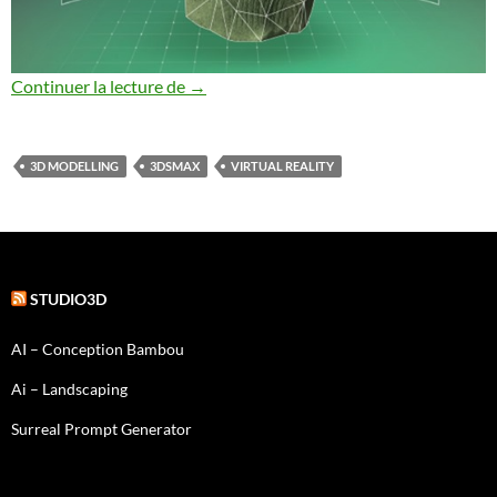
Naexus 2.0–Semaine du golfe–making of
Continuer la lecture de
→
3D MODELLING
3DSMAX
VIRTUAL REALITY
STUDIO3D
AI – Conception Bambou
Ai – Landscaping
Surreal Prompt Generator