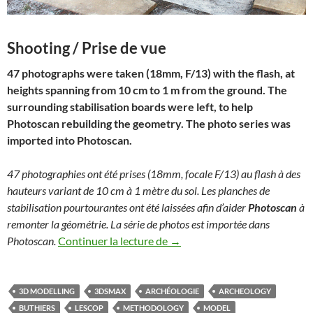
Shooting / Prise de vue
47 photographs were taken (18mm, F/13) with the flash, at
heights spanning from 10 cm to 1 m from the ground. The
surrounding stabilisation boards were left, to help
Photoscan rebuilding the geometry. The photo series was
imported into Photoscan.
47 photographies ont été prises (18mm, focale F/13) au flash à des
hauteurs variant de 10 cm à 1 mètre du sol. Les planches de
stabilisation pourtourantes ont été laissées afin d’aider
Photoscan
à
remonter la géométrie. La série de photos est importée dans
Photoscan-photogrammetry 
Photoscan.
Continuer la lecture de
→
3D MODELLING
3DSMAX
ARCHÉOLOGIE
ARCHEOLOGY
BUTHIERS
LESCOP
METHODOLOGY
MODEL