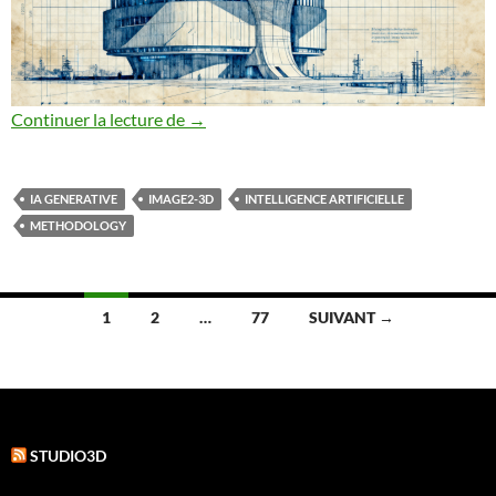
Ai 3D tests
Continuer la lecture de
→
IA GENERATIVE
IMAGE2-3D
INTELLIGENCE ARTIFICIELLE
METHODOLOGY
Navigation
1
2
…
77
SUIVANT →
des
articles
STUDIO3D