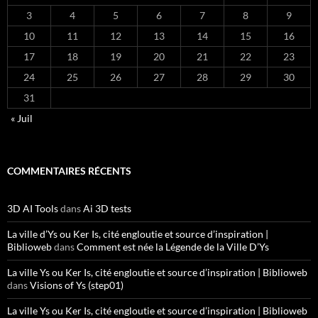
3
4
5
6
7
8
9
10
11
12
13
14
15
16
17
18
19
20
21
22
23
24
25
26
27
28
29
30
31
« Juil
COMMENTAIRES RÉCENTS
3D AI Tools
dans
Ai 3D tests
La ville d’Ys ou Ker Is, cité engloutie et source d’inspiration |
Biblioweb
dans
Comment est née la Légende de la Ville D’Ys
La ville Ys ou Ker Is, cité engloutie et source d’inspiration | Biblioweb
dans
Visions of Ys (step01)
La ville Ys ou Ker Is, cité engloutie et source d’inspiration | Biblioweb