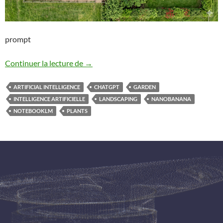
prompt
Ai – Landscaping
Continuer la lecture de
→
ARTIFICIAL INTELLIGENCE
CHATGPT
GARDEN
INTELLIGENCE ARTIFICIELLE
LANDSCAPING
NANOBANANA
NOTEBOOKLM
PLANTS