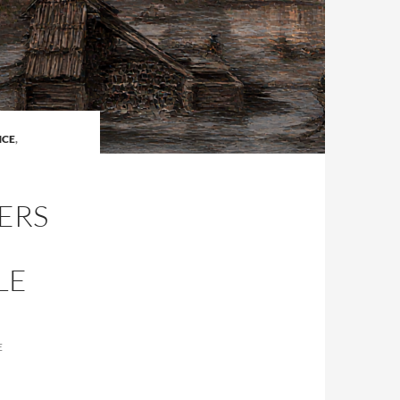
NCE
,
VERS
LE
E