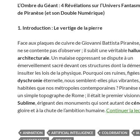
L’Ombre du Géant : 4 Révélations sur l’Univers Fantas
de Piranèse (et son Double Numérique)
1. Introduction : Le vertige de la pierre
Face aux plaques de cuivre de Giovanni Battista Piranèse,
ne se contente pas d’observer ; il subit une véritable
hallu
architecturale
. Un malaise oppressant se dispute à un
émerveillement sacré devant ces structures dont la déme
insulter les lois de la physique. Pourquoi ces ruines, figée
dyschronie
éternelle, nous semblent-elles plus vibrantes,
habitées que nos métropoles contemporaines ? Piranèse n
un simple topographe de Rome ; il était le premier visionn
Sublime
, érigeant des monuments qui sont autant de
cén
gloire et à la chute de l’ambition humaine.
Continuer la le
ANIMATION
ARTIFICIAL INTELLIGENCE
COLORISATION
IA