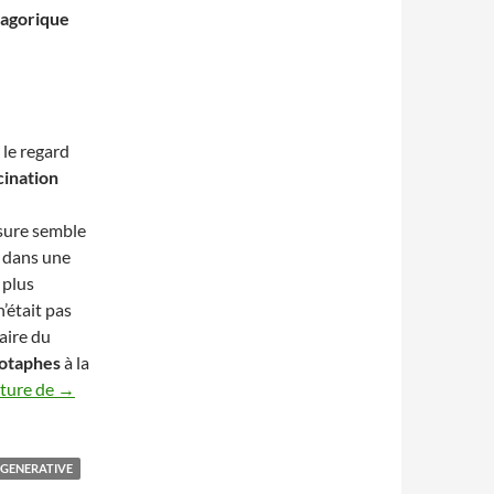
magorique
 le regard
cination
sure semble
s dans une
 plus
’était pas
aire du
otaphes
à la
L’Ombre du Géant : 4 Révélations sur l’Univers Fantasma
cture de
→
 GENERATIVE