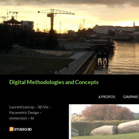
Aller
au
contenu
Recherche
Digital Methodologies and Concepts
A PROPOS
GAVRINIS
Laurent Lescop – 3D Viz –
Parametric Design –
Immersion – AI
STUDIO3D