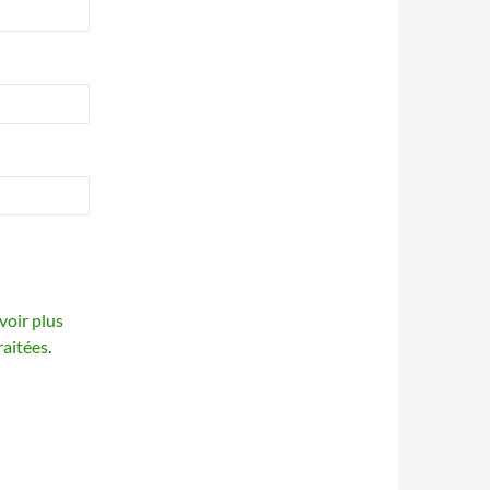
voir plus
raitées
.