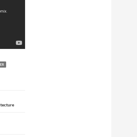
ER
itecture