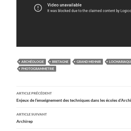
ARCHÉOLOGIE
BRETAGNE
GRAND MEHNIR
LOCMARIAQU
PHOTOGRAMMETRIE
Navigation
ARTICLE PRÉCÉDENT
des
Enjeux de l’enseignement des techniques dans les écoles d’Arch
articles
ARTICLE SUIVANT
Archirep