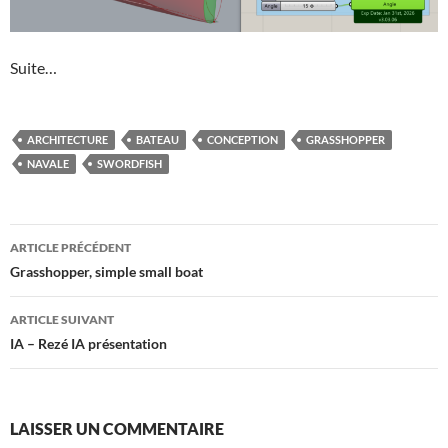
Suite…
ARCHITECTURE
BATEAU
CONCEPTION
GRASSHOPPER
NAVALE
SWORDFISH
Navigation
ARTICLE PRÉCÉDENT
des
Grasshopper, simple small boat
articles
ARTICLE SUIVANT
IA – Rezé IA présentation
LAISSER UN COMMENTAIRE