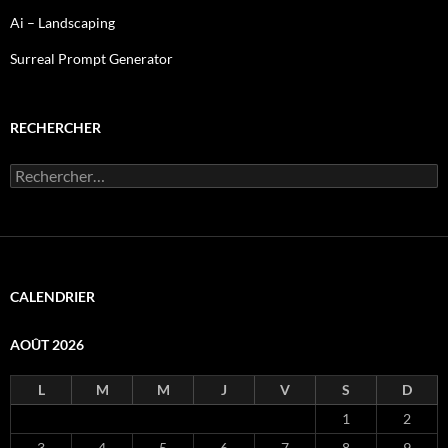
Ai – Landscaping
Surreal Prompt Generator
RECHERCHER
Rechercher :
CALENDRIER
AOÛT 2026
L
M
M
J
V
S
D
1
2
3
4
5
6
7
8
9