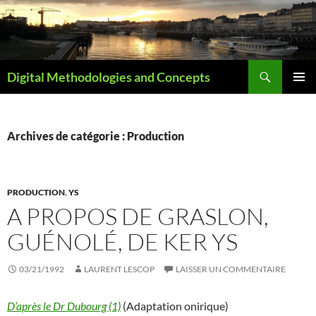
Aller
au
contenu
Recherche
Digital Methodologies and Concepts
MENU
PRINCI
Archives de catégorie : Production
PRODUCTION
,
YS
A PROPOS DE GRASLON,
GUÉNOLÉ, DE KER YS
03/21/1992
LAURENT LESCOP
LAISSER UN COMMENTAIRE
D’après le Dr Dubourg (1)
(Adaptation onirique)