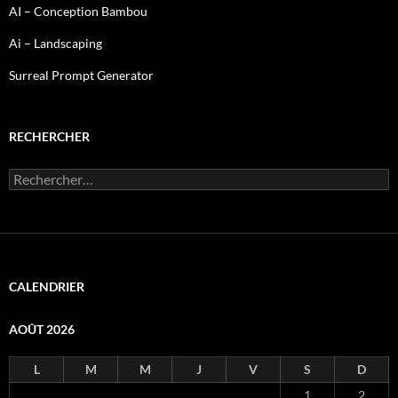
AI – Conception Bambou
Ai – Landscaping
Surreal Prompt Generator
RECHERCHER
Rechercher :
CALENDRIER
AOÛT 2026
L
M
M
J
V
S
D
1
2