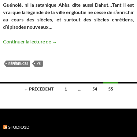
Guénolé, ni la satanique Ahès, dite aussi Dahut…Tant il est
vrai que la légende de la ville engloutie ne cesse de s’enrichir
au cours des siècles, et surtout des siècles chrétiens,
d’épisodes nouveaux…
Comment est née la Légende de la Ville 
Continuer la lecture de
→
RÉFÉRENCES
YS
Navigation
← PRÉCÉDENT
1
…
54
55
des
articles
STUDIO3D