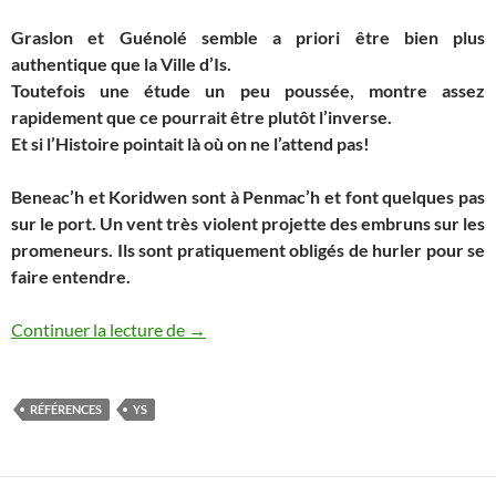
Graslon et Guénolé semble a priori être bien plus
authentique que la Ville d’Is.
Toutefois une étude un peu poussée, montre assez
rapidement que ce pourrait être plutôt l’inverse.
Et si l’Histoire pointait là où on ne l’attend pas!
Beneac’h et Koridwen sont à Penmac’h et font quelques pas
sur le port. Un vent très violent projette des embruns sur les
promeneurs. Ils sont pratiquement obligés de hurler pour se
faire entendre.
A propos de Graslon, Guénolé, de Ker Ys
Continuer la lecture de
→
RÉFÉRENCES
YS