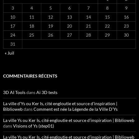
3
4
5
6
7
8
9
10
11
12
13
14
15
16
17
18
19
20
21
22
23
24
25
26
27
28
29
30
31
« Juil
COMMENTAIRES RÉCENTS
3D AI Tools
dans
Ai 3D tests
La ville d’Ys ou Ker Is, cité engloutie et source d’inspiration |
Biblioweb
dans
Comment est née la Légende de la Ville D’Ys
La ville Ys ou Ker Is, cité engloutie et source d’inspiration | Biblioweb
dans
Visions of Ys (step01)
La ville Ys ou Ker Is, cité engloutie et source d’inspiration | Biblioweb