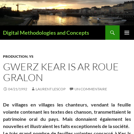
Aller
au
contenu
Recherche
Digital Methodologies and Concepts
MENU
PRINCI
PRODUCTION
,
YS
GWERZ KEAR IS AR ROUE
GRALON
04/21/1992
LAURENT LESCOP
UN COMMENTAIRE
De villages en villages les chanteurs, vendant la feuille
volante contenant les textes des chanson, transmettaient le
patrimoine oral du pays. Mais donnaient également les
nouvelles et illustraient les faits exceptionnels de la société.
Le très grand nombre de feuilles volantes consacré à Ker Is