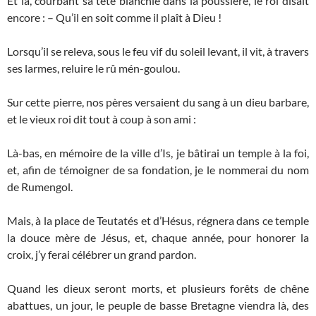
Et là, courbant sa tête blanchie dans la poussière, le roi disait
encore : – Qu’il en soit comme il plaît à Dieu !
Lorsqu’il se releva, sous le feu vif du soleil levant, il vit, à travers
ses larmes, reluire le rû mén-goulou.
Sur cette pierre, nos pères versaient du sang à un dieu barbare,
et le vieux roi dit tout à coup à son ami :
Là-bas, en mémoire de la ville d’Is, je bâtirai un temple à la foi,
et, afin de témoigner de sa fondation, je le nommerai du nom
de Rumengol.
Mais, à la place de Teutatés et d’Hésus, régnera dans ce temple
la douce mère de Jésus, et, chaque année, pour honorer la
croix, j’y ferai célébrer un grand pardon.
Quand les dieux seront morts, et plusieurs forêts de chêne
abattues, un jour, le peuple de basse Bretagne viendra là, des