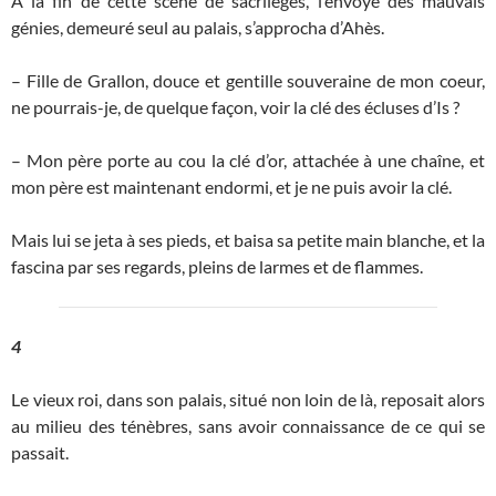
A la fin de cette scène de sacrilèges, l’envoyé des mauvais
génies, demeuré seul au palais, s’approcha d’Ahès.
– Fille de Grallon, douce et gentille souveraine de mon coeur,
ne pourrais-je, de quelque façon, voir la clé des écluses d’Is ?
– Mon père porte au cou la clé d’or, attachée à une chaîne, et
mon père est maintenant endormi, et je ne puis avoir la clé.
Mais lui se jeta à ses pieds, et baisa sa petite main blanche, et la
fascina par ses regards, pleins de larmes et de flammes.
4
Le vieux roi, dans son palais, situé non loin de là, reposait alors
au milieu des ténèbres, sans avoir connaissance de ce qui se
passait.