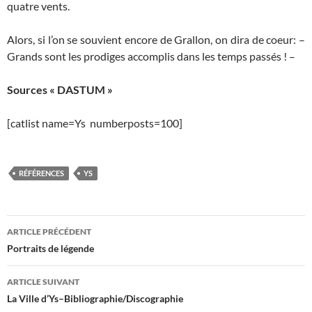
quatre vents.
Alors, si l’on se souvient encore de Grallon, on dira de coeur: –
Grands sont les prodiges accomplis dans les temps passés ! –
Sources « DASTUM »
[catlist name=Ys numberposts=100]
RÉFÉRENCES
YS
Navigation
ARTICLE PRÉCÉDENT
des
Portraits de légende
articles
ARTICLE SUIVANT
La Ville d’Ys–Bibliographie/Discographie