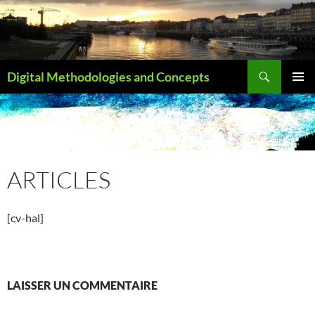
Aller
au
contenu
Recherche
Digital Methodologies and Concepts
MENU
PRINCI
ARTICLES
[cv-hal]
LAISSER UN COMMENTAIRE