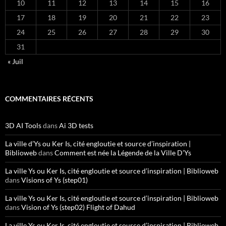
10
11
12
13
14
15
16
17
18
19
20
21
22
23
24
25
26
27
28
29
30
31
« Juil
COMMENTAIRES RÉCENTS
3D AI Tools
dans
Ai 3D tests
La ville d’Ys ou Ker Is, cité engloutie et source d’inspiration |
Biblioweb
dans
Comment est née la Légende de la Ville D’Ys
La ville Ys ou Ker Is, cité engloutie et source d’inspiration | Biblioweb
dans
Visions of Ys (step01)
La ville Ys ou Ker Is, cité engloutie et source d’inspiration | Biblioweb
dans
Vision of Ys (step02) Flight of Dahud
La ville Ys ou Ker Is, cité engloutie et source d’inspiration | Biblioweb