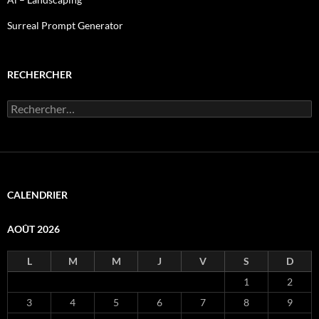
Surreal Prompt Generator
RECHERCHER
Rechercher :
CALENDRIER
AOÛT 2026
L
M
M
J
V
S
D
1
2
3
4
5
6
7
8
9